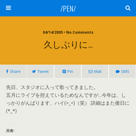
/PEN/
04/14/2005 • No Comments
久しぶりに…
Share
Tweet
Pin
Mail
SMS
先日、スタジオに入って歌ってきました。
五月にライブを控えているためなんですが…今年は、し
っかりがんばります、ハイ(>_<)（笑） 詳細はまた後日に
(*_*)
共有: