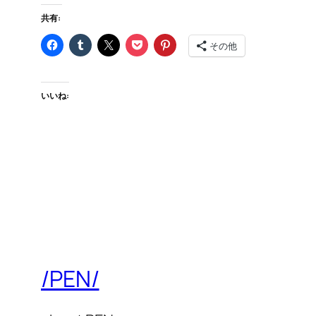
共有:
その他
いいね:
/PEN/