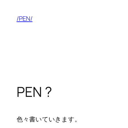
内
容
/PEN/
を
ス
キ
ッ
プ
PEN ?
色々書いていきます。