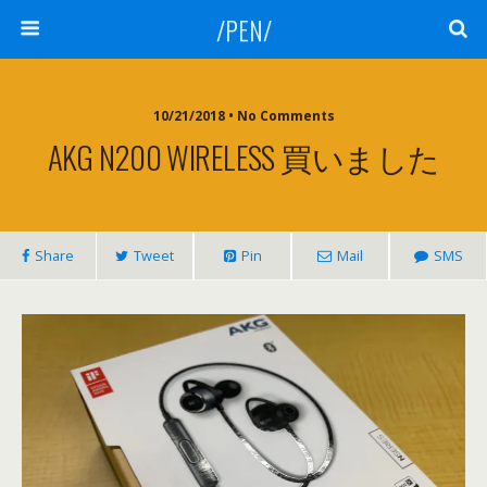
/PEN/
10/21/2018 • No Comments
AKG N200 WIRELESS 買いました
Share
Tweet
Pin
Mail
SMS