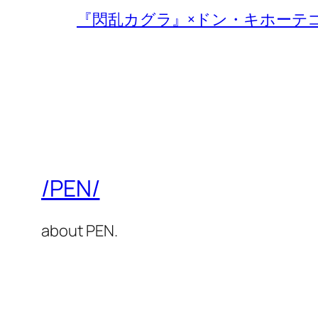
『閃乱カグラ』×ドン・キホーテ
/PEN/
about PEN.