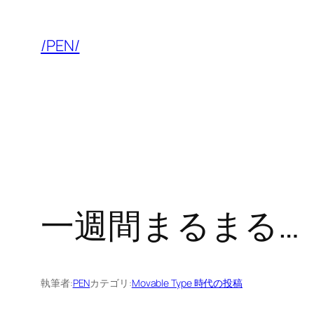
内
容
/PEN/
を
ス
キ
ッ
プ
一週間まるまる…
執筆者:
PEN
カテゴリ:
Movable Type 時代の投稿