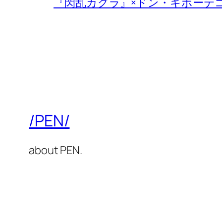
『閃乱カグラ』×ドン・キホーテ
/PEN/
about PEN.