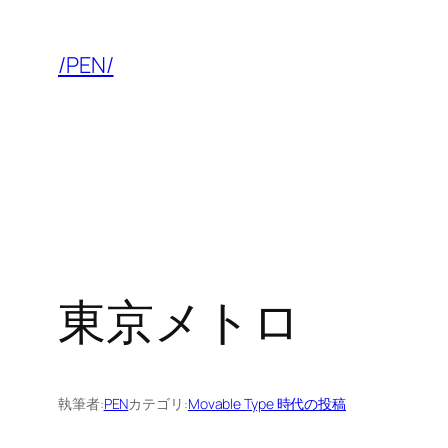
内
容
/PEN/
を
ス
キ
ッ
プ
東京メトロ
執筆者:
PEN
カテゴリ:
Movable Type 時代の投稿