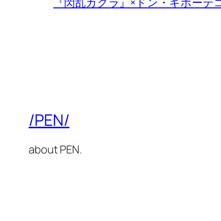
『閃乱カグラ』×ドン・キホーテ
/PEN/
about PEN.