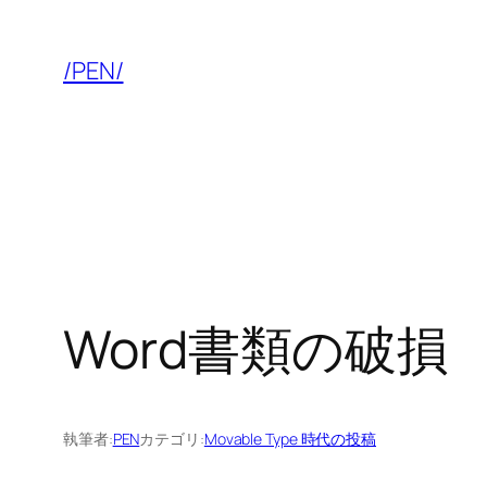
内
容
/PEN/
を
ス
キ
ッ
プ
Word書類の破損
執筆者:
PEN
カテゴリ:
Movable Type 時代の投稿