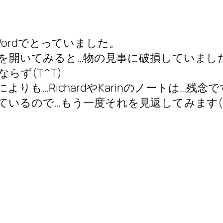
ordでとっていました。
を開いてみると…物の見事に破損していまし
らず(T^T)
も…RichardやKarinのノートは…残念で
いるので…もう一度それを見返してみます(>