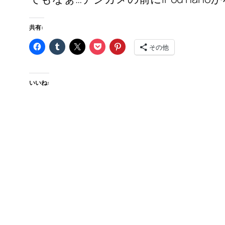
共有:
その他
いいね: