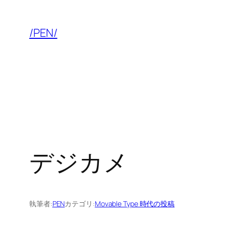
内
容
/PEN/
を
ス
キ
ッ
プ
デジカメ
執筆者:
PEN
カテゴリ:
Movable Type 時代の投稿