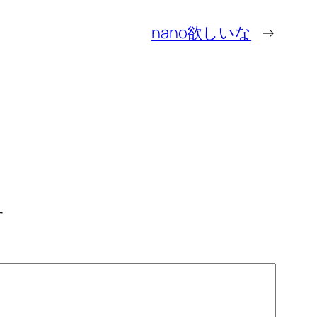
nano欲しいな
→
す