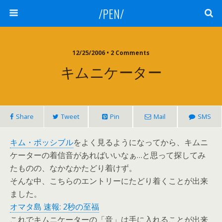
/PEN/
12/25/2006 • 2 Comments
キムニケーター
Share
Tweet
Pin
Mail
SMS
キム・ポッシブル
をよく見るようになってから、キムニ
ケーターの着信音があればいいなぁ…と思って探してみ
たものの、なかなかたどり着けず。
そんな中、こちらのエントリーにたどり着くことが出来
ました。
オマタ島 速報: 2秒の至福
これでキムニケーターの「音」は手に入れることが出来