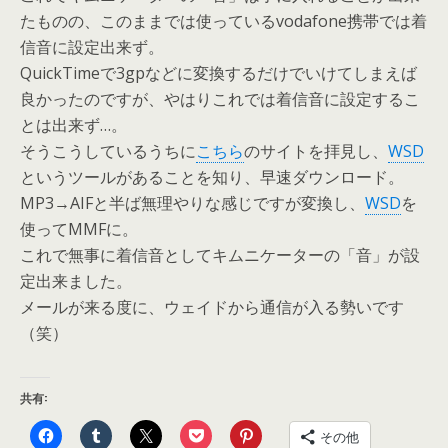
たものの、このままでは使っているvodafone携帯では着
信音に設定出来ず。
QuickTimeで3gpなどに変換するだけでいけてしまえば
良かったのですが、やはりこれでは着信音に設定するこ
とは出来ず…。
そうこうしているうちに
こちら
のサイトを拝見し、
WSD
というツールがあることを知り、早速ダウンロード。
MP3→AIFと半ば無理やりな感じですが変換し、
WSD
を
使ってMMFに。
これで無事に着信音としてキムニケーターの「音」が設
定出来ました。
メールが来る度に、ウェイドから通信が入る勢いです
（笑）
共有:
その他