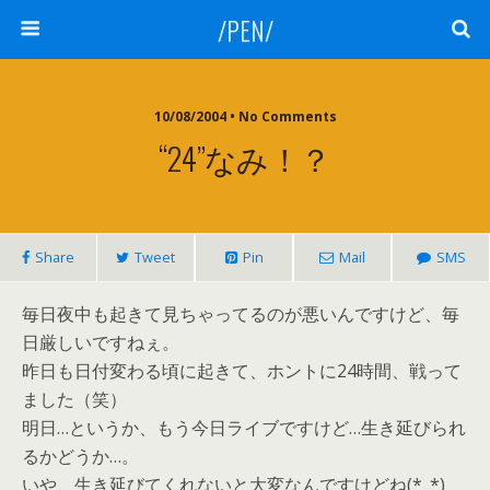
/PEN/
10/08/2004 • No Comments
“24”なみ！？
Share
Tweet
Pin
Mail
SMS
毎日夜中も起きて見ちゃってるのが悪いんですけど、毎
日厳しいですねぇ。
昨日も日付変わる頃に起きて、ホントに24時間、戦って
ました（笑）
明日…というか、もう今日ライブですけど…生き延びられ
るかどうか…。
いや、生き延びてくれないと大変なんですけどね(*_*)