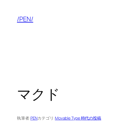
内
容
/PEN/
を
ス
キ
ッ
プ
マクド
執筆者:
PEN
カテゴリ:
Movable Type 時代の投稿