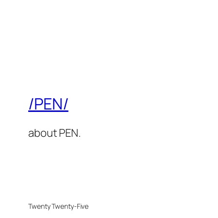
/PEN/
about PEN.
Twenty Twenty-Five