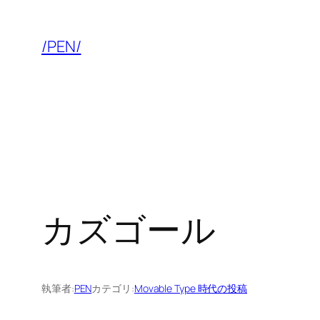
内
容
/PEN/
を
ス
キ
ッ
プ
カズゴール
執筆者:
PEN
カテゴリ:
Movable Type 時代の投稿