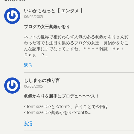
いいかもねっと【 エンタメ 】
06/02/2005
ブログの女王眞鍋かをり
ネットの世界で相変わらず人気のある眞鍋かをりさん変
わった癖でも注目を集めるブログの女王 眞鍋かをりこ
んな記事にまでなってますね。＊＊＊＊雑誌「Ｈｏｔ
Ｄｏｇ Ｐ…
返信
ししまるの独り言
06/08/2005
眞鍋かをりを勝手にプロデュ〜〜〜ス！
<font size=5>と</font>、言うことで今回は
<font size=5>眞鍋かをり</font&…
返信