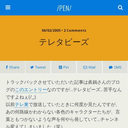
/PEN/
06/02/2005 • 2 Comments
テレタビーズ
Share
Tweet
Pin
Mail
SMS
トラックバックさせていただいた記事は眞鍋さんのブロ
グの
このエントリー
なのですが…テレタビーズ…苦手なん
ですよねぇ(/_;)
以前
テレ東
で放送していたときに何度か見たんですが、
あの何路線かわからない各色のキャラクターたちが、言
葉ともつかないような声を何やら発していて…チャンネ
ル変えてしまいました（笑）