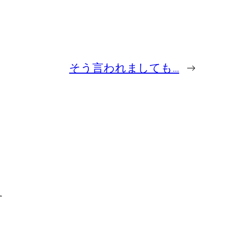
そう言われましても…
→
す