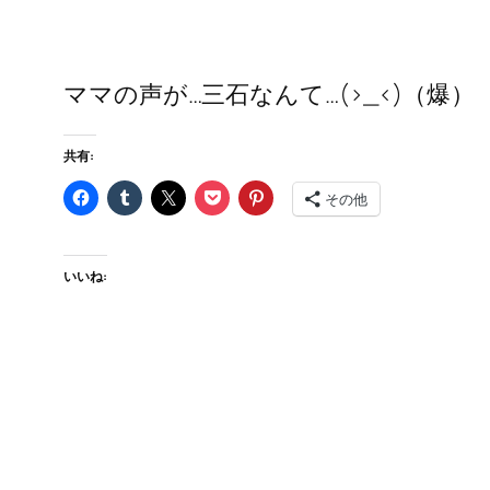
ママの声が…三石なんて…(>_<)（爆）
共有:
その他
いいね: