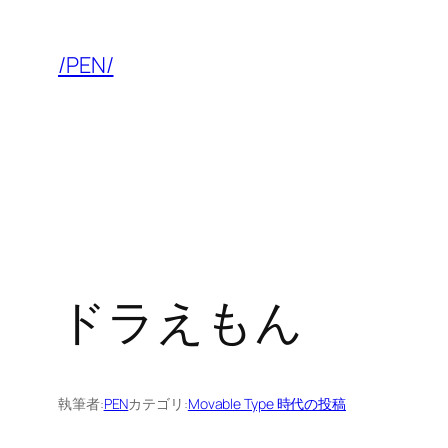
内
容
/PEN/
を
ス
キ
ッ
プ
ドラえもん
執筆者:
PEN
カテゴリ:
Movable Type 時代の投稿