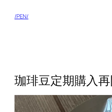
内
容
/PEN/
を
ス
キ
ッ
プ
珈琲豆定期購入再