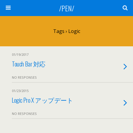
/PEN/
Tags › Logic
01/19/2017
Touch Bar 対応
NO RESPONSES
01/23/2015
Logic Pro X アップデート
NO RESPONSES