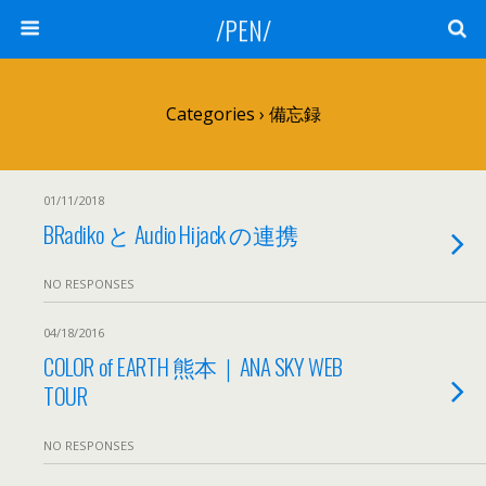
/PEN/
Categories ›
備忘録
01/11/2018
BRadiko と Audio Hijack の連携
NO RESPONSES
04/18/2016
COLOR of EARTH 熊本｜ANA SKY WEB
TOUR
NO RESPONSES